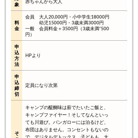
赤ちゃんから大人
象
会員 大人20,000円・小中学生18000円
料
幼児15000円・3歳未満3000円
金
一般 会員料金＋3500円（3歳未満⁺500
円）
申
込
HPより
方
法
申
込
定員になり次第
締
切
キャンプの醍醐味は薪でたいたご飯と、
キャンプファイヤー！そしてなんといっ
ても川遊び。バンガローには泊るけど、
布団はありません。コンセントもないの
そ
で、デジタルデトックス。子どもも、大