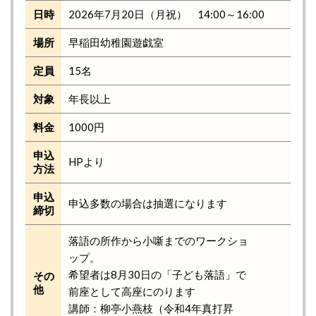
日時
2026年7月20日（月祝） 14:00～16:00
場所
早稲田幼稚園遊戯室
定員
15名
対象
年長以上
料金
1000円
申込
HPより
方法
申込
申込多数の場合は抽選になります
締切
落語の所作から小噺までのワークショ
ップ。
希望者は8月30日の「子ども落語」で
その
他
前座として高座にのります
講師：柳亭小燕枝（令和4年真打昇