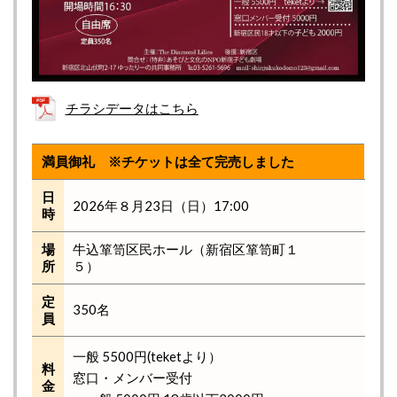
チラシデータはこちら
満員御礼 ※チケットは全て完売しました
日
2026年８月23日（日）17:00
時
場
牛込箪笥区民ホール（新宿区箪笥町１
所
５）
定
350名
員
一般 5500円(teketより）
料
窓口・メンバー受付
金