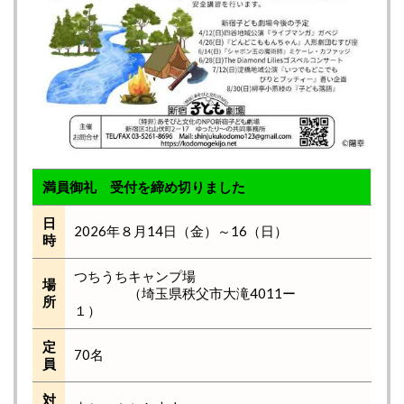
満員御礼 受付を締め切りました
日
2026年８月14日（金）～16（日）
時
つちうちキャンプ場
場
（埼玉県秩父市大滝4011ー
所
１）
定
70名
員
対