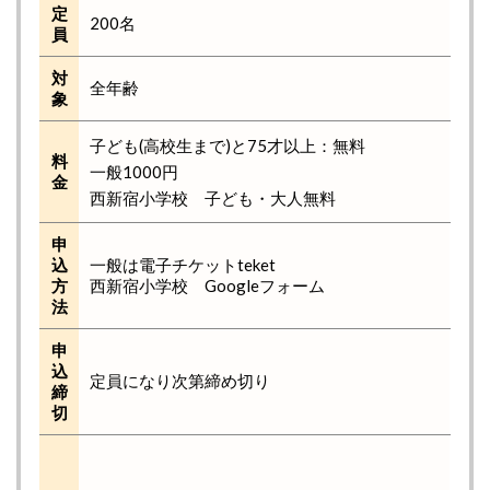
定
200名
員
対
全年齢
象
子ども(高校生まで)と75才以上：無料
料
一般1000円
金
西新宿小学校 子ども・大人無料
申
込
一般は電子チケットteket
方
西新宿小学校 Googleフォーム
法
申
込
定員になり次第締め切り
締
切