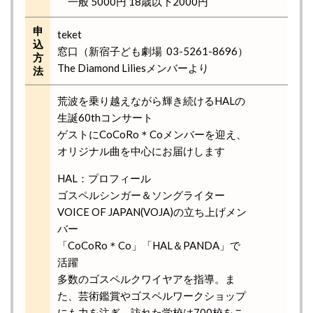
一般 5000円 18歳以下2000円
申
teket
込
窓口（新宿子ども劇場 03-5261-8696）
方
The Diamond Liliesメンバーより
法
荒波を乗り越えながら輝き続けるHALの
生誕60thコンサート
ゲストにCoCoRo＊Coメンバーを迎え、
オリジナル曲を中心にお届けします
HAL：プロフィール
ゴスペルシンガー＆ソングライター
VOICE OF JAPAN(VOJA)の立ち上げメン
バー
「CoCoRo＊Co」「HAL＆PANDA」で
活躍
多数のゴスペルクワイヤアを指導。ま
た、芸術鑑賞やゴスペルワークショップ
にも力を注ぎ、訪れた学校は700校をこ