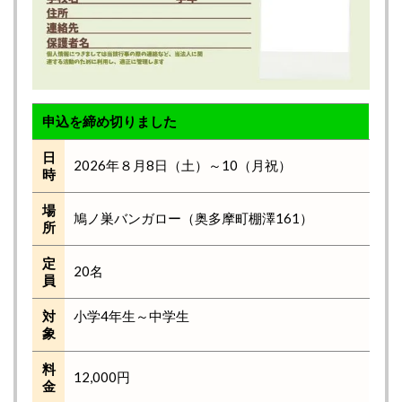
申込を締め切りました
日
2026年８月8日（土）～10（月祝）
時
場
鳩ノ巣バンガロー（奥多摩町棚澤161）
所
定
20名
員
対
小学4年生～中学生
象
料
12,000円
金