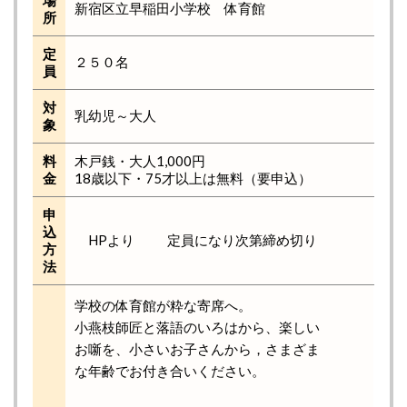
新宿区立早稲田小学校 体育館
所
定
２５０名
員
対
乳幼児～大人
象
料
木戸銭・大人1,000円
金
18歳以下・75才以上は無料（要申込）
申
込
HPより 定員になり次第締め切り
方
法
学校の体育館が粋な寄席へ。
小燕枝師匠と落語のいろはから、楽しい
お噺を、小さいお子さんから，さまざま
な年齢でお付き合いください。